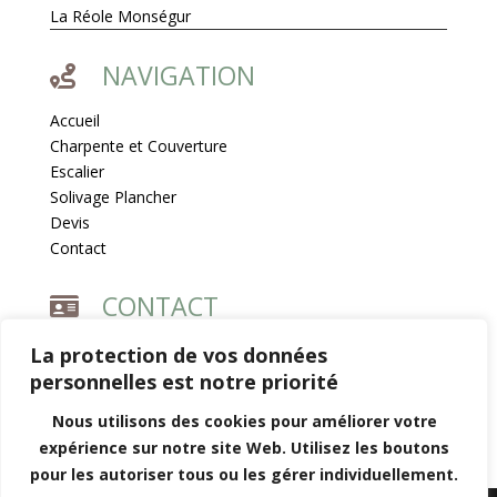
La Réole Monségur
NAVIGATION

Accueil
Charpente et Couverture
Escalier
Solivage Plancher
Devis
Contact
CONTACT


1 Les Guillebaux, 33190 Fossès-et-Baleyssac
La protection de vos données
personnelles est notre priorité

07 86 13 71 83
Nous utilisons des cookies pour améliorer votre

charpentre.cbdg@gmail.com
expérience sur notre site Web. Utilisez les boutons
pour les autoriser tous ou les gérer individuellement.