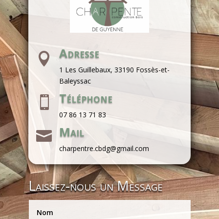
Adresse

1 Les Guillebaux, 33190 Fossès-et-
Baleyssac
Téléphone

07 86 13 71 83
Mail

charpentre.cbdg@gmail.com
Laissez-nous un Message