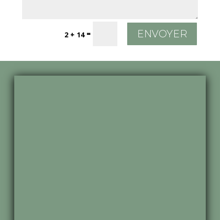
ENVOYER
=
2 + 14