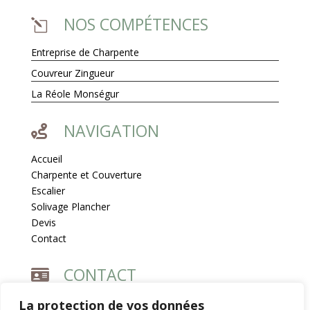
NOS COMPÉTENCES
l
Entreprise de Charpente
Couvreur Zingueur
La Réole Monségur
NAVIGATION

Accueil
Charpente et Couverture
Escalier
Solivage Plancher
Devis
Contact
CONTACT


1 Les Guillebaux, 33190 Fossès-et-Baleyssac
La protection de vos données