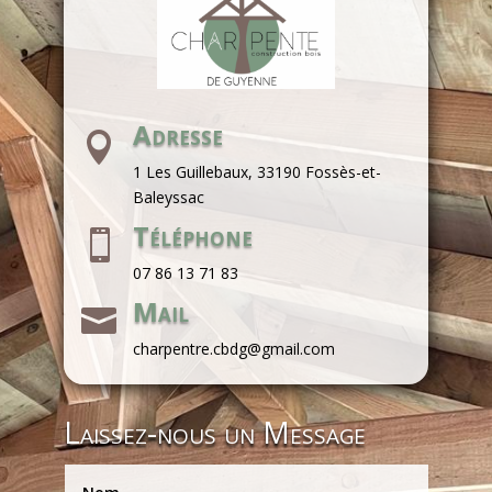
Adresse

1 Les Guillebaux, 33190 Fossès-et-
Baleyssac
Téléphone

07 86 13 71 83
Mail

charpentre.cbdg@gmail.com
Laissez-nous un Message