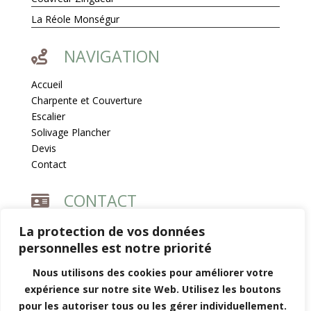
La Réole Monségur
NAVIGATION

Accueil
Charpente et Couverture
Escalier
Solivage Plancher
Devis
Contact
CONTACT


1 Les Guillebaux, 33190 Fossès-et-Baleyssac
La protection de vos données
personnelles est notre priorité

07 86 13 71 83
Nous utilisons des cookies pour améliorer votre

charpentre.cbdg@gmail.com
expérience sur notre site Web. Utilisez les boutons
pour les autoriser tous ou les gérer individuellement.