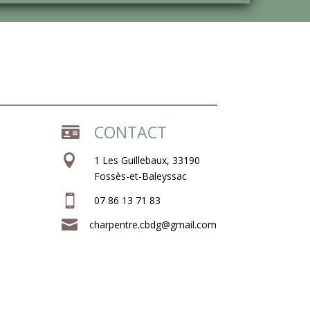
CONTACT


1 Les Guillebaux, 33190
Fossès-et-Baleyssac

07 86 13 71 83

charpentre.cbdg@gmail.com