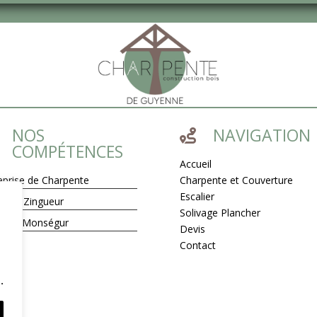
NOS
NAVIGATION

COMPÉTENCES
Accueil
eprise de Charpente
Charpente et Couverture
Escalier
reur Zingueur
Solivage Plancher
éole Monségur
Devis
Contact
.