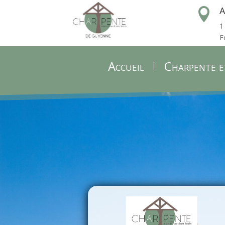
A

1
F
Accueil
Charpente e