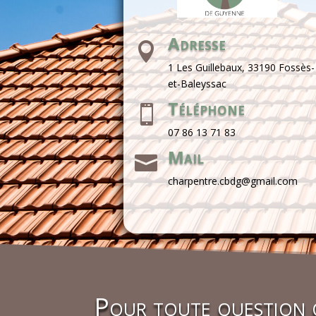
Adresse

1 Les Guillebaux, 33190 Fossès-
et-Baleyssac
Téléphone

07 86 13 71 83
Mail

charpentre.cbdg@gmail.com
Pour toute question o