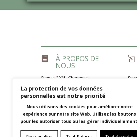
À PROPOS DE

l
NOUS
Depuis 2025, Charpente
Entr
Construction Bois de Guyenne
Couv
La protection de vos données
met à votre service plus de 15 ans
personnelles est notre priorité
La R
d’expérience dans la conception et
la rénovation de charpentes,
Nous utilisons des cookies pour améliorer votre
couvertures, escaliers, solivages
expérience sur notre site Web. Utilisez les boutons
et planchers. Nous proposons des
pour les autoriser tous ou les gérer individuellement
solutions sur mesure, alliant
qualité et expertise.
Personnaliser
Tout Refuser
Tout Accepter