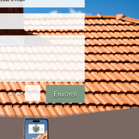
Envoyer
=
6 + 8