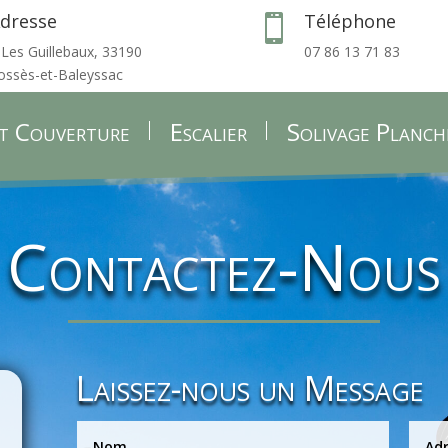
dresse
Téléphone

 Les Guillebaux, 33190
07 86 13 71 83
ossès-et-Baleyssac
t Couverture
Escalier
Solivage Planch
Contactez-Nous
Laissez-nous un Message