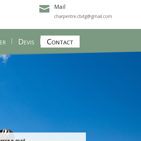
Mail

charpentre.cbdg@gmail.com
er
Devis
Contact